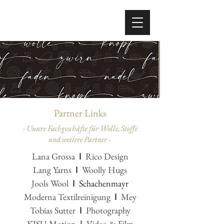
Partner Links
- Unsere Fachgeschäfte für Wolle, Stoffe
und weitere Partner -
I
Lana Grossa
Rico Design
I
Lang Yarns
Woolly Hugs
I
Jools Wool
Schachenmayr
I
Moderna Textilreinigung
Mey
I
Tobias Sutter
Photography
KISU-Motion
Video & Film